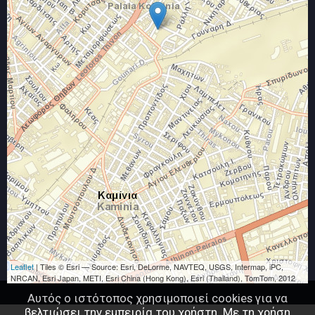
Leaflet
| Tiles © Esri — Source: Esri, DeLorme, NAVTEQ, USGS, Intermap, iPC,
NRCAN, Esri Japan, METI, Esri China (Hong Kong), Esri (Thailand), TomTom, 2012
Αυτός ο ιστότοπος χρησιμοποιεί cookies για να
βελτιώσει την εμπειρία του χρήστη. Με τη χρήση